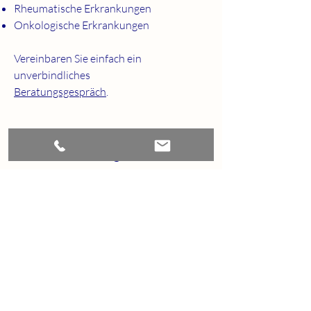
Rheumatische Erkrankungen
Onkologische Erkrankungen
Vereinbaren Sie einfach ein
unverbindliches
Beratungsgespräch
.
Kostenerstattung
Ernährungsprävention und
Ernährungstherapie unterscheiden
sich in der Höhe der
Kostenerstattung.
Kostenerstattung bei
Ernährungsberatung und